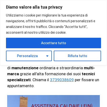
Vai
Diamo valore alla tua privacy
al
Menu
contenuto
Utilizziamo i cookie per migliorare la tua esperienza di
navigazione, offrirti pubblicità o contenuti personalizzati e
analizzare il nostro traffico. Cliccando “Accetta tutti”,
acconsenti al nostro utilizzo dei cookie.
ASSISTENZA CALDAIE
Accettare tutto
LEINI’
Personalizza
Rifiuta tutto
Assistenza Caldaie Leinì
offre un servizio
di
manutenzione
ordinaria e straordinaria
multi-
marca
grazie all’alta formazione dei suoi
tecnici
specializzati
. Chiama il
3739038609
per fissare un
appuntamento.