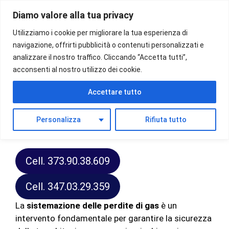
Vai
Diamo valore alla tua privacy
al
Menu
contenuto
Utilizziamo i cookie per migliorare la tua esperienza di
navigazione, offrirti pubblicità o contenuti personalizzati e
analizzare il nostro traffico. Cliccando “Accetta tutti”,
acconsenti al nostro utilizzo dei cookie.
Riparazione perdite di gas
Accettare tutto
Se ti serve un servizio di
riparazione perdite di gas
Personalizza
Rifiuta tutto
a Torino puoi contattarci ai seguenti numeri:
Cell. 373.90.38.609
Cell. 347.03.29.359
La
sistemazione delle perdite di gas
è un
intervento fondamentale per garantire la sicurezza