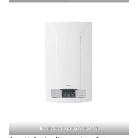
Installazione baxi luna3 blue 180I