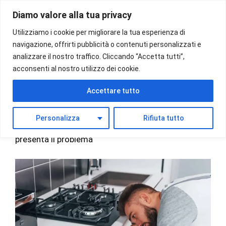
Vai
Diamo valore alla tua privacy
al
Menu
contenuto
Utilizziamo i cookie per migliorare la tua esperienza di
navigazione, offrirti pubblicità o contenuti personalizzati e
analizzare il nostro traffico. Cliccando “Accetta tutti”,
acconsenti al nostro utilizzo dei cookie.
Ricerca Perdite Gas Torino
Accettare tutto
La Ricerca perdite di gas a Torino è il lavoro che
Personalizza
Rifiuta tutto
svolgiamo quando all’interno di un’abitazione si
presenta il problema