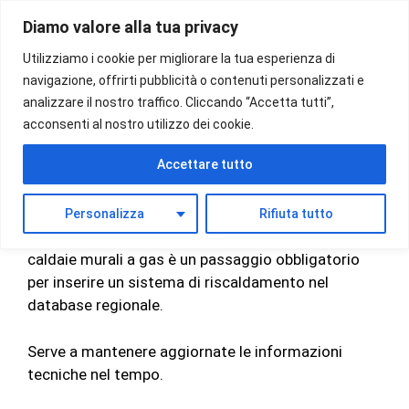
Vai
Diamo valore alla tua privacy
al
Menu
contenuto
Utilizziamo i cookie per migliorare la tua esperienza di
navigazione, offrirti pubblicità o contenuti personalizzati e
analizzare il nostro traffico. Cliccando “Accetta tutti”,
acconsenti al nostro utilizzo dei cookie.
Registrazione al catasto
Accettare tutto
impianti termici
Personalizza
Rifiuta tutto
La
Registrazione al Catasto impianti termici
delle
caldaie murali a gas è un passaggio obbligatorio
per inserire un sistema di riscaldamento nel
database regionale.
Serve a mantenere aggiornate le informazioni
tecniche nel tempo.