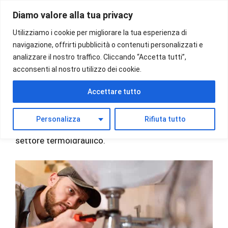
Vai
Diamo valore alla tua privacy
al
Menu
contenuto
Utilizziamo i cookie per migliorare la tua esperienza di
navigazione, offrirti pubblicità o contenuti personalizzati e
analizzare il nostro traffico. Cliccando “Accetta tutti”,
acconsenti al nostro utilizzo dei cookie.
Impianti idraulici Torino
Accettare tutto
ARIAGAS esegue lavori di
impianti idraulici Torino
Personalizza
Rifiuta tutto
e provincia con tecnici qualificati ed esperienza nel
settore termoidraulico.