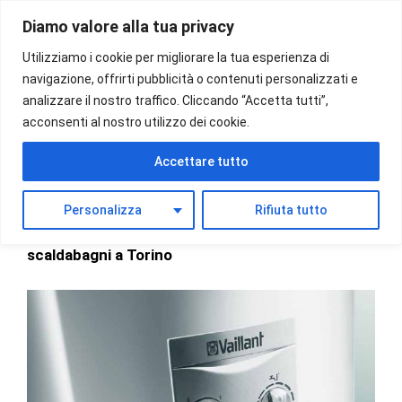
Vai
Diamo valore alla tua privacy
al
Menu
contenuto
Utilizziamo i cookie per migliorare la tua esperienza di
navigazione, offrirti pubblicità o contenuti personalizzati e
analizzare il nostro traffico. Cliccando “Accetta tutti”,
acconsenti al nostro utilizzo dei cookie.
Assistenza scaldabagni
Accettare tutto
Torino
Personalizza
Rifiuta tutto
Siamo un Centro di
Assistenza tecnica
scaldabagni a Torino