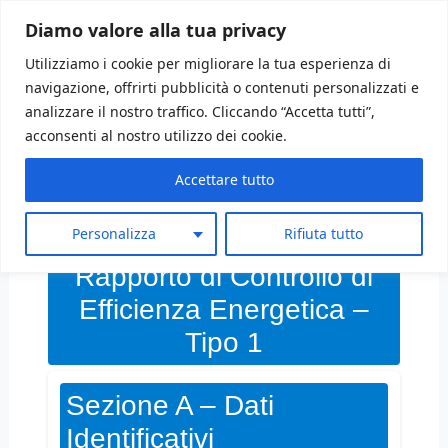
Vai
al
Diamo valore alla tua privacy
contenuto
Menu
Utilizziamo i cookie per migliorare la tua esperienza di
navigazione, offrirti pubblicità o contenuti personalizzati e
analizzare il nostro traffico. Cliccando “Accetta tutti”,
acconsenti al nostro utilizzo dei cookie.
Rapporto di controllo
Accettare tutto
Stampa Modulo
Personalizza
Rifiuta tutto
Rapporto di Controllo di
Efficienza Energetica –
Tipo 1
Sezione A – Dati
Identificativi